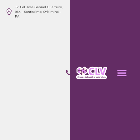
Tv. Cel. José Gabriel Guerreiro,
(
954 - Santíssimo, Oriximiná -
9
PA
3
)
9
9
1
5
8
-
4
1
2
1
/
(
9
3
)
9
9
1
1
6
-
0
Tag:
cães
7
7
9