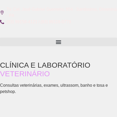
Tv. Cel. José Gabriel Guerreiro, 954 - Santíssimo, Oriximiná
- PA
(93) 99158-4121 / (93) 99116-0779
CLÍNICA E LABORATÓRIO
VETERINÁRIO
Consultas veterinárias, exames, ultrassom, banho e tosa e
petshop.